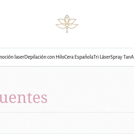
oción laser
Depilación con Hilo
Cera Española
Tri Láser
Spray Tan
A
uentes