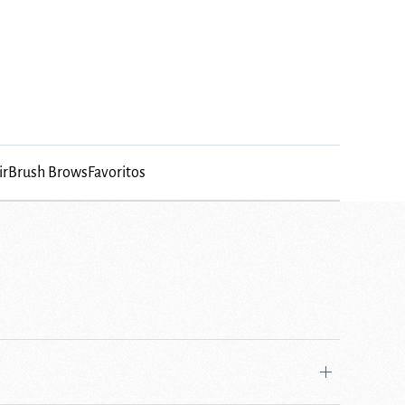
irBrush Brows
Favoritos